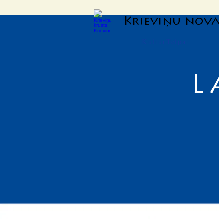
Krieviņu nov
KultūrTelpa
L