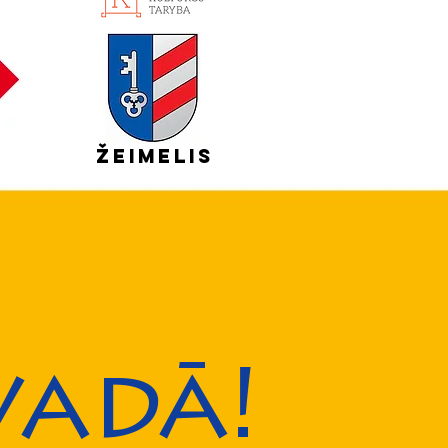
Žeimelis
vadā!