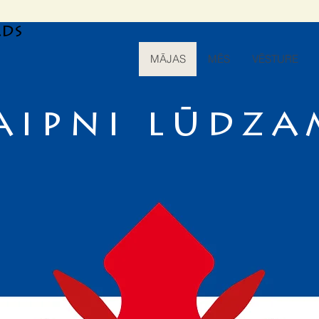
ads
MĀJAS
MĒS
VĒSTURE
aipni lūdza