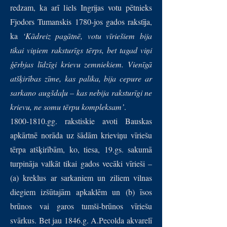
redzam, ka arī liels Ingrijas votu pētnieks
Fjodors Tumanskis 1780-jos gados rakstīja,
ka
‘Kādreiz pagātnē, votu vīriešiem bija
tikai viņiem raksturīgs tērps, bet tagad viņi
ģērbjas līdzīgi krievu zemniekiem. Vienīgā
atšķirības zīme, kas palika, bija cepure ar
sarkano augšdaļu – kas nebija raksturīgi ne
krievu, ne somu tērpu kompleksam’
.
1800-1810.gg. rakstiskie avoti Bauskas
apkārtnē norāda uz šādām krieviņu vīriešu
tērpa atšķirībām, ko, tiesa, 19.gs. sakumā
turpināja valkāt tikai gados vecāki vīrieši –
(a) kreklus ar sarkaniem un ziliem vilnas
diegiem izšūtajām apkaklēm un (b) īsos
brūnos vai garos tumši-brūnos vīriešu
svārkus. Bet jau 1846.g. A.Pecolda akvarelī