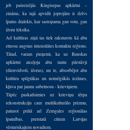
jeb pašreizējās Kingisepas apkārtni –
zināms, ka tajā apvidū joprojām ir dzīvs
īpatns dialekts, kur sastopama gan votu, gan
ižoru leksika.
Arī kultūras ziņā tas tiek raksturots kā abu
etnosu augstas intensitātes kontaktu reģions.
Tātad, varam pieņemt, ka uz Bauskas
apkārtni atceļoja abu tautu pārstāvji
(dienvidvoti, ižoras), un te, absorbējot abu
kultūru spilgtākas un noturīgākās iezīmes,
kļuva par jaunu subetnosu - krieviņiem.
Tāpēc paskatīsimies uz krieviņu tērpa
rekonstrukciju caur multikulturālo prizmu,
paturot prātā arī Zemgales reģionālas
īpatnības, pretstatā citiem Latvijas
vēsturiskajiem novadiem.