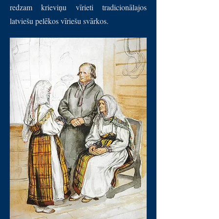
redzam krieviņu vīrieti tradicionālajos
latviešu pelēkos vīriešu svārkos.