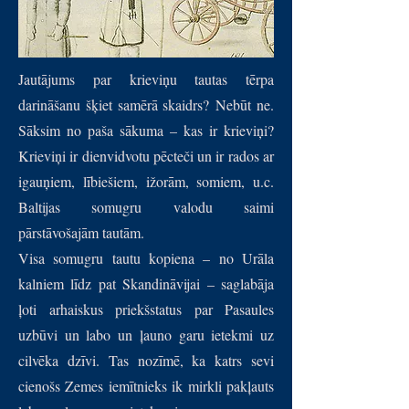
Jautājums par krieviņu tautas tērpa
darināšanu šķiet samērā skaidrs? Nebūt ne.
Sāksim no paša sākuma – kas ir krieviņi?
Krieviņi ir dienvidvotu pēcteči un ir rados ar
igauņiem, lībiešiem, ižorām, somiem, u.c.
Baltijas somugru valodu saimi
pārstāvošajām tautām.
Visa somugru tautu kopiena – no Urāla
kalniem līdz pat Skandināvijai – saglabāja
ļoti arhaiskus priekšstatus par Pasaules
uzbūvi un labo un ļauno garu ietekmi uz
cilvēka dzīvi. Tas nozīmē, ka katrs sevi
cienošs Zemes iemītnieks ik mirkli pakļauts