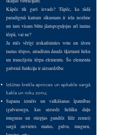
skaņas vibrācijām.
Kāpēc tik garš ievads? Tāpēc, ka tādā
paradigmā katram sīkumam ir iela nozīme
un tam visam būtu jāatspoguļojas arī tautas
tērpā, vai ne?
Ja mēs vērīgi ieskatīsimies votu un ižoru
tautas tērpos, atradīsim daudz šķietami lieku
un traucējošu tērpa elementu. Šo elementu
galvenā funkcija ir aizsardzība:
Izšūtas krekla aproces un apkakle sargā
kakla un roku zonu;
Sapana izmērs un valkāšanas īpatnības
(galvassega, kas aizsedz lielāku daļu
muguras un stiepjas gandrīz līdz zemei)
sargā sievietes matus, galvu, muguru,
krustus, utt.;