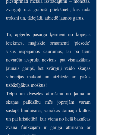
piestiprināti metāla izstrādājumi – monētas,
zvārguļi u.c. graboši priekšmeti, kas rada
troksni un, tādejādi, atbiedē ļaunos garus.
Tā, apģērbs pasargā ķermeni no kopējas
ietekmes, maģiskie ornamenti ‘piesedz’
visus iespējamos caurumus, lai pa tiem
nevarētu iesprukt neviens, pat vismazākais
ļaunais gariņš, bet zvārguļi veido skaņas
vibrācijas mākoni un aizbiedē arī pašus
uzbāzīgākus mošķus!
Telpu un dvēseles attīrīšanu no ļaunā ar
skaņas palīdzību mēs joprojām varam
sastapt hinduismā, vairākos šamaņu kultos
un pat kristietībā, kur viena no lielā baznīcas
zvana funkcijām ir garīgā attīrīšana ar