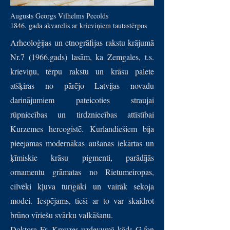
Augusts Georgs Vilhelms Pecolds
1846. gada akvarelis ar krieviņiem tautastērpos
Arheoloģijas un etnogrāfijas rakstu krājumā
Nr.7 (1966.gads) lasām, ka Zemgales, t.s.
krieviņu, tērpu rakstu un krāsu palete
atšķiras no pārējo Latvijas novadu
darinājumiem pateicoties straujai
rūpniecības un tirdzniecības attīstībai
Kurzemes hercogistē. Kurlandiešiem bija
pieejamas modernākas aušanas iekārtas un
ķīmiskie krāsu pigmenti, parādījās
ornamentu grāmatas no Rietumeiropas,
cilvēki kļuva turīgāki un vairāk sekoja
modei. Iespējams, tieši ar to var skaidrot
brūno vīriešu svārku valkāšanu.
Doktora Fr. Krauzes uzdevumā kāds G.fon