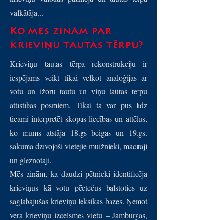
valkātāja...
Ko mēs zinām par
krieviņu tautas tērpu?
Krieviņu tautas tērpa rekonstrukciju ir
iespējams veikt tikai velkot analoģijas ar
votu un ižoru tautu un viņu tautas tērpu
attīstības posmiem. Tikai tā var pus līdz
ticami interpretēt skopas liecības un attēlus,
ko mums atstāja 18.gs beigas un 19.gs.
sākumā dzīvojoši vietējie muižnieki, mācītāji
un gleznotāji.
Mēs zinām, ka daudzi pētnieki identificēja
krieviņus kā votu pēctečus balstoties uz
saglabājušās krieviņu leksikas bāzes. Ņemot
vērā krieviņu izcelsmes vietu – Jamburgas,