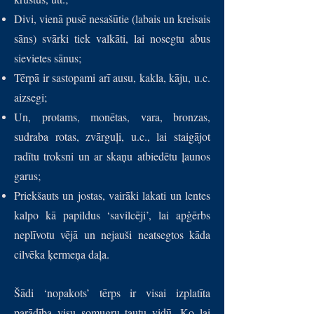
Divi, vienā pusē nesašūtie (labais un kreisais
sāns) svārki tiek valkāti, lai nosegtu abus
sievietes sānus;
Tērpā ir sastopami arī ausu, kakla, kāju, u.c.
aizsegi;
Un, protams, monētas, vara, bronzas,
sudraba rotas, zvārguļi, u.c., lai staigājot
radītu troksni un ar skaņu atbiedētu ļaunos
garus;
Priekšauts un jostas, vairāki lakati un lentes
kalpo kā papildus ‘savilcēji’, lai apģērbs
neplīvotu vējā un nejauši neatsegtos kāda
cilvēka ķermeņa daļa.
Šādi ‘nopakots’ tērps ir visai izplatīta
parādība visu somugru tautu vidū. Ko lai