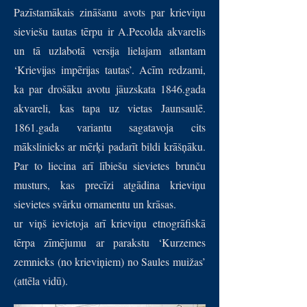
Pazīstamākais zināšanu avots par krieviņu
sieviešu tautas tērpu ir A.Pecolda akvarelis
un tā uzlabotā versija lielajam atlantam
‘Krievijas impērijas tautas’. Acīm redzami,
ka par drošāku avotu jāuzskata 1846.gada
akvareli, kas tapa uz vietas Jaunsaulē.
1861.gada variantu sagatavoja cits
mākslinieks ar mērķi padarīt bildi krāšņāku.
Par to liecina arī lībiešu sievietes brunču
musturs, kas precīzi atgādina krieviņu
sievietes svārku ornamentu un krāsas.
ur viņš ievietoja arī krieviņu etnogrāfiskā
tērpa zīmējumu ar parakstu ‘Kurzemes
zemnieks (no krieviņiem) no Saules muižas’
(attēla vidū).