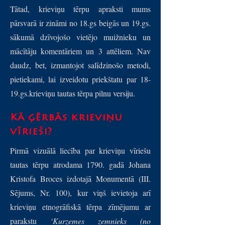
Tātad, krieviņu tērpu apraksti mums
pārsvarā ir zināmi no 18.gs beigās un 19.gs.
sākumā dzīvojošo vietējo muižnieku un
mācītāju komentāriem un 3 attēliem. Nav
daudz, bet, izmantojot salīdzinošo metodi,
pietiekami, lai izveidotu priekštatu par 18-
19.gs.krieviņu tautas tērpa pilnu versiju.
Kā ģērbās krieviņu
vīrieši?
Pirmā vizuālā liecība par krieviņu vīriešu
tautas tērpu atrodama 1790. gadā Johana
Kristofa Broces izdotajā Monumentā (III.
Sējums, Nr. 100), kur viņš ievietoja arī
krieviņu etnogrāfiskā tērpa zīmējumu ar
parakstu
‘Kurzemes zemnieks (no