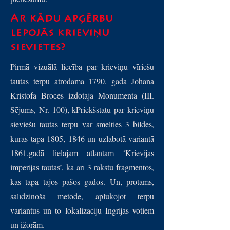
Ar kādu apģērbu
lepojās krieviņu
sievietes?
Pirmā vizuālā liecība par krieviņu vīriešu
tautas tērpu atrodama 1790. gadā Johana
Kristofa Broces izdotajā Monumentā (III.
Sējums, Nr. 100), kPriekšstatu par krieviņu
sieviešu tautas tērpu var smelties 3 bildēs,
kuras tapa 1805, 1846 un uzlabotā variantā
1861.gadā lielajam atlantam ‘Krievijas
impērijas tautas’, kā arī 3 rakstu fragmentos,
kas tapa tajos pašos gados. Un, protams,
salīdzinoša metode, aplūkojot tērpu
variantus un to lokalizāciju Ingrijas votiem
un ižorām.