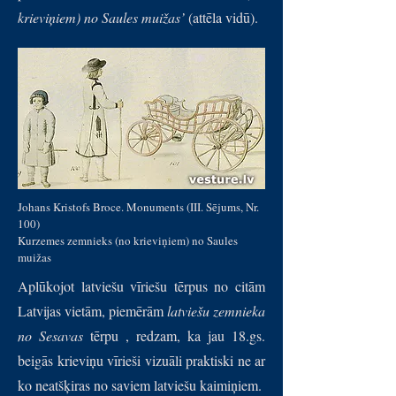
krieviņiem) no Saules muižas’
(attēla vidū).
Johans Kristofs Broce. Monuments (III. Sējums, Nr.
100)
Kurzemes zemnieks (no krieviņiem) no Saules
muižas
Aplūkojot latviešu vīriešu tērpus no citām
Latvijas vietām, piemērām
latviešu zemnieka
no Sesavas
tērpu , redzam, ka jau 18.gs.
beigās krieviņu vīrieši vizuāli praktiski ne ar
ko neatšķiras no saviem latviešu kaimiņiem.