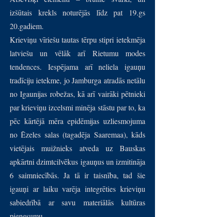
izšūtais krekls noturējās līdz pat 19.gs
20.gadiem.
Krieviņu vīriešu tautas tērpu stipri ietekmēja
latviešu un vēlāk arī Rietumu modes
tendences. Iespējama arī neliela igauņu
tradīciju ietekme, jo Jamburga atradās netālu
no Igaunijas robežas, kā arī vairāki pētnieki
par krieviņu izcelsmi minēja stāstu par to, ka
pēc kārtējā mēra epidēmijas uzliesmojuma
no Ēzeles salas (tagadēja Saaremaa), kāds
vietējais muižnieks atveda uz Bauskas
apkārtni dzimtcilvēkus igauņus un izmitināja
6 saimniecībās. Ja tā ir taisnība, tad šie
igauņi ar laiku varēja integrēties krieviņu
sabiedrībā ar savu materiālās kultūras
pienesumu.