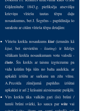
Giļdenštube 1843.g. piefiksēja atsevišķu
krieviņu vīriešu tautas tērpu daļu
nosaukumus, bet J. Šegrēns – papildināja šo
sarakstu ar citām vīrieša tērpa detaļām:
Vīriešu krekla nosaukums
kiut
(izrunāts kā
kijut
, bet sievietēm -
kiuting
) ir līdzīgs
vēlākam krekla nosaukumam votu valodā -
čiuto
. Šis krekls ar taisnu izgriezumu pa
vidu krūtīm bija šūts no balta audekla. ar
apkakli izšūtu ar sarkanu un zilu vilnu.
A.Pecolda zīmējumā papildus izšūtai
apkaklei ir arī 2 krāsaini aizsienamie pušķīši.
Virs krekla tika valkāts gari (īsi) brūni /
tumši brūni svārki, ko sauca par
wita
vai
witen
(
viita
, ižoru un somi valodā) vai