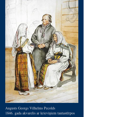
Augusts Georgs Vilhelms Pecolds
1846. gada akvarelis ar krieviņiem tautastērpos