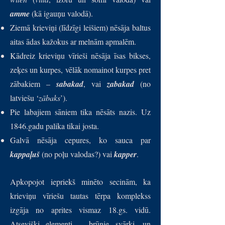
amme
(kā igauņu valodā).
Ziemā krieviņi (līdzīgi leišiem) nēsāja baltus
aitas ādas kažokus ar melnām apmalēm.
Kādreiz krieviņu vīrieši nēsāja īsas bikses,
zeķes un kurpes, vēlāk nomainot kurpes pret
zābakiem –
sabakad
, vai
zabakad
(no
latviešu ‘
zābaks
’).
Pie labajiem sāniem tika nēsāts nazis. Uz
1846.gadu palika tikai josta.
Galvā nēsāja cepures, ko sauca par
kappaļuš
(no poļu valodas?) vai
kapper
.
A
pkopojot iepriekš minēto secinām, ka
krieviņu vīriešu tautas tērpa komplekss
izgāja no aprites vismaz 18.gs. vidū.
Atsevišķi elementi – brūnie svārki, un