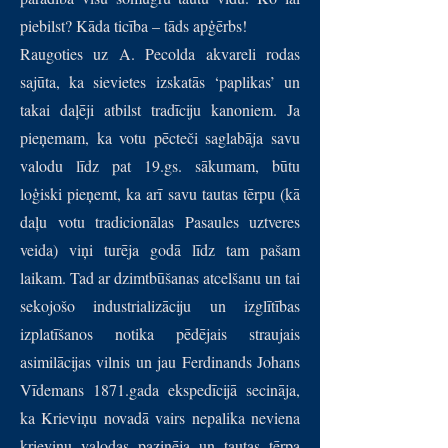
piebilst? Kāda ticība – tāds apģērbs!
Raugoties uz A. Pecolda akvareli rodas
sajūta, ka sievietes izskatās ‘paplikas’ un
takai daļēji atbilst tradīciju kanoniem. Ja
pieņemam, ka votu pēcteči saglabāja savu
valodu līdz pat 19.gs. sākumam, būtu
loģiski pieņemt, ka arī savu tautas tērpu (kā
daļu votu tradicionālas Pasaules uztveres
veida) viņi turēja godā līdz tam pašam
laikam. Tad ar dzimtbūšanas atcelšanu un tai
sekojošo industrializāciju un izglītības
izplatīšanos notika pēdējais straujais
asimilācijas vilnis un jau Ferdinands Johans
Vīdemans 1871.gada ekspedīcijā secināja,
ka Krieviņu novadā vairs nepalika neviena
krieviņu valodas pazinēja un tautas tērpa