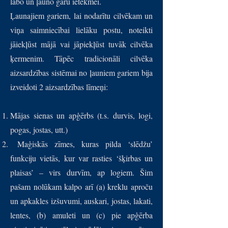
labo un ļauno garu ietekmei.
Ļaunajiem gariem, lai nodarītu cilvēkam un
viņa saimniecībai lielāku postu, noteikti
jāiekļūst mājā vai jāpiekļūst tuvāk cilvēka
ķermenim. Tāpēc tradicionāli cilvēka
aizsardzības sistēmai no ļauniem gariem bija
izveidoti 2 aizsardzības līmeņi:
Mājas sienas un apģērbs (t.s. durvis, logi,
pogas, jostas, utt.)
Maģiskās zīmes, kuras pilda ‘slēdžu’
funkciju vietās, kur var rasties ‘šķirbas un
plaisas’ – virs durvīm, ap logiem. Šim
pašam nolūkam kalpo arī (a) kreklu aproču
un apkakles izšuvumi, auskari, jostas, lakati,
lentes, (b) amuleti un (c) pie apģērba