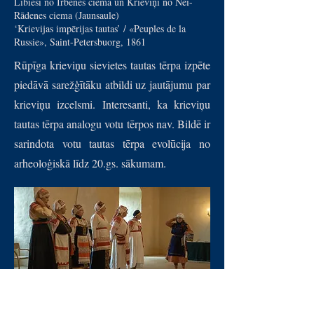
Lībieši no Irbenes ciema un Krieviņi no Nei-
Rādenes ciema (Jaunsaule)
‘Krievijas impērijas tautas’ / «Peuples de la
Russie», Saint-Petersbuorg, 1861
Rūpīga krieviņu sievietes tautas tērpa izpēte
piedāvā sarežģītāku atbildi uz jautājumu par
krieviņu izcelsmi. Interesanti, ka krieviņu
tautas tērpa analogu votu tērpos nav. Bildē ir
sarindota votu tautas tērpa evolūcija no
arheoloģiskā līdz 20.gs. sākumam.