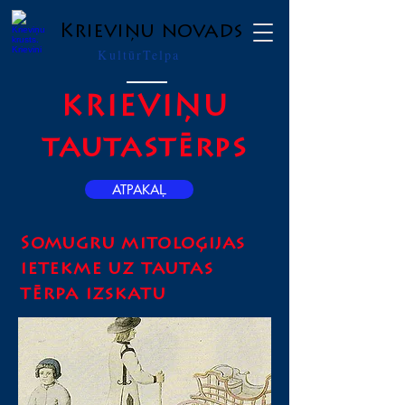
Krieviņu novads
KultūrTelpa
KRIEVIŅU
tautastērps
ATPAKAĻ
Somugru mitoloģijas
ietekme uz tautas
tērpa izskatu