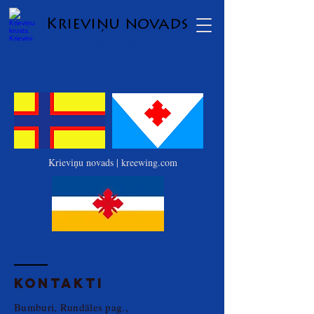
Krieviņu novads
KultūrTelpa
Krieviņu novads | kreewing.com
KONTAKti
Bumburi, Rundāles pag.,