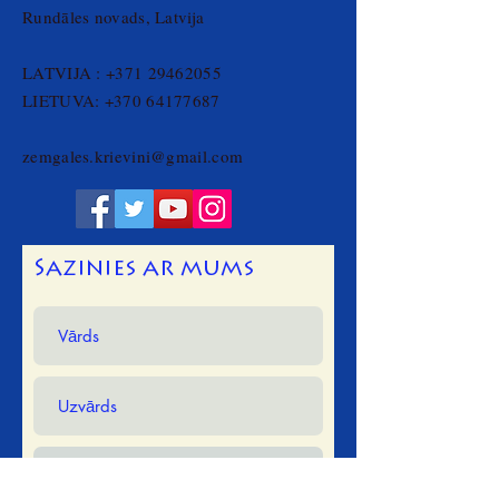
Rundāles novads, Latvija
LATVIJA :
+371 29462055
LIETUVA:
+370 64177687
zemgales.krievini@gmail.com
Sazinies ar mums